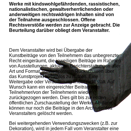
Werke mit kindswohlgefährdenden, rassistischen,
nationalistischen, gewaltverherrlichenden oder
anderweitigen rechtswidrigen Inhalten sind von
der Teilnahme ausgeschlossen. Offene
Rechtsverstöße werden zur Anzeige gebracht. Die
Beurteilung darüber obliegt dem Veranstalter.
Dem Veranstalter wird bei Übergabe der
Kunstbeiträge von den Teilnehmern das unbegrenzte
Recht eingeräumt, die jeweiligen Beiträge im Rahmen
von Ausstellungen, aktuellen Berichterstattungen aller
Art und Format, sowie späteren Rückschauen über
das Kunstprojekt kostenlos zu nutzen. Eine
Weitergabe oder Veräußerung findet nicht statt. Auf
Wunsch kann ein eingereichter Beitrag vom
Teilnehmer/von der Teilnehmerin wieder
zurückgezogen werden. Dies gilt bis zur ersten
öffentlichen Zurschaustellung der Werke. Ab dann
können nur noch die Beiträge in den Archiven des
Veranstalters gelöscht werden.
Bei weitergehenden Verwendungszwecken (z.B. zur
Dekoration), wird in jedem Fall vom Veranstalter eine