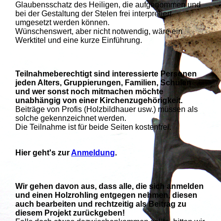
Glaubensschatz des Heiligen, die aufgenommen und
bei der Gestaltung der Stelen frei interpretiert
umgesetzt werden können.
Wünschenswert, aber nicht notwendig, wäre ein
Werktitel und eine kurze Einführung.
Teilnahmeberechtigt sind interessierte Personen
jeden Alters, Gruppierungen, Familien, Schulen
und wer sonst noch mitmachen möchte
unabhängig von einer Kirchenzugehörigkeit.
Beiträge von Profis (Holzbildhauer usw.) müssen als
solche gekennzeichnet werden.
Die Teilnahme ist für beide Seiten kostenfrei.
Hier geht's zur
Anmeldung
.
Wir gehen davon aus, dass alle, die sich anmelden
und einen Holzrohling entgegen nehmen, diesen
auch bearbeiten und rechtzeitig als Beitrag zu
diesem Projekt zurückgeben!