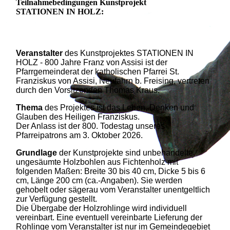
Teilnahmebedingungen
Kunstprojekt
STATIONEN IN HOLZ
:
Veranstalter
des Kunstprojektes STATIONEN IN
HOLZ - 800 Jahre Franz von Assisi ist der
Pfarrgemeinderat der katholischen Pfarrei St.
Franziskus von Assisi, Neufahrn b. Freising, vertreten
durch den Vorsitzenden Thomas Kraus.
Thema
des Projektes ist das Leben, Denken und
Glauben des Heiligen Franziskus.
Der Anlass ist der 800. Todestag unseres
Pfarreipatrons am 3. Oktober 2026.
Grundlage
der Kunstprojekte sind unbehandelte,
ungesäumte Holzbohlen aus Fichtenholz mit
folgenden Maßen: Breite 30 bis 40 cm, Dicke 5 bis 6
cm, Länge 200 cm (ca.-Angaben). Sie werden
gehobelt oder sägerau vom Veranstalter unentgeltlich
zur Verfügung gestellt.
Die Übergabe der Holzrohlinge wird individuell
vereinbart. Eine eventuell vereinbarte Lieferung der
Rohlinge vom Veranstalter ist nur im Gemeindegebiet