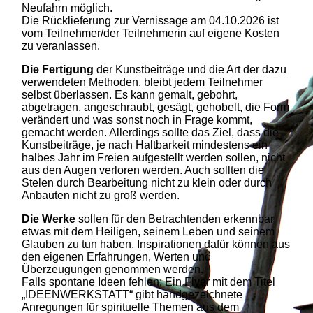
Neufahrn möglich.
Die Rücklieferung zur Vernissage am 04.10.2026 ist
vom Teilnehmer/der Teilnehmerin auf eigene Kosten
zu veranlassen.
Die Fertigung
der Kunstbeiträge und die Art der dazu
verwendeten Methoden, bleibt jedem Teilnehmer
selbst überlassen. Es kann gemalt, gebohrt,
abgetragen, angeschraubt, gesägt, gehobelt, die Form
verändert und was sonst noch in Frage kommt,
gemacht werden. Allerdings sollte das Ziel, dass die
Kunstbeiträge, je nach Haltbarkeit mindestens ein
halbes Jahr im Freien aufgestellt werden sollen, nicht
aus den Augen verloren werden. Auch sollten die
Stelen durch Bearbeitung nicht zu klein oder durch
Anbauten nicht zu groß werden.
Die Werke
sollen für den Betrachtenden erkennbar
etwas mit dem Heiligen, seinem Leben und seinem
Glauben zu tun haben. Inspirationen dafür können aus
den eigenen Erfahrungen, Werten und
Überzeugungen genommen werden.
Falls spontane Ideen fehlen: Ein Flyer mit dem Titel
„IDEENWERKSTATT“ gibt handgezeichnete
Anregungen für spirituelle Themen aus dem